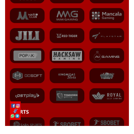
SPORTS