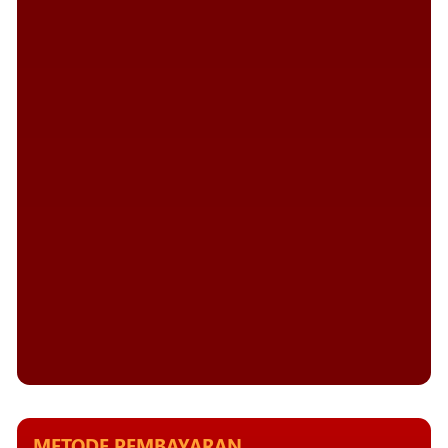
METODE PEMBAYARAN