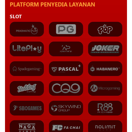
PLATFORM PENYEDIA LAYANAN
SLOT